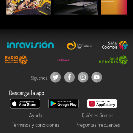
ESCUCHAR
ESCUCHAR
ESCUC
Síguenos
Descarga la app
Ayuda
Quiénes Somos
Términos y condiciones
Preguntas frecuentes