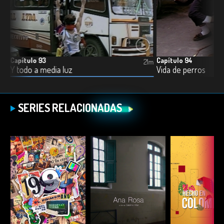
Capítulo 93
Capítulo 94
21m
21m
Y todo a media luz
Vida de perros
SERIES RELACIONADAS