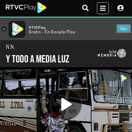
RTVCPlay
Ver
×
Gratis - En Google Play
N.N.
Y todo a media luz