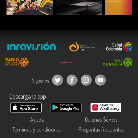
ESCUCHAR
ESCUCHAR
ESCUC
Síguenos
Descarga la app
Ayuda
Quiénes Somos
Términos y condiciones
Preguntas frecuentes