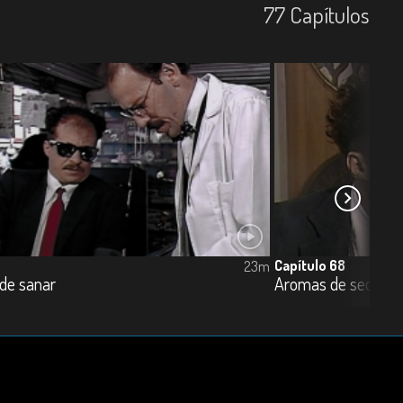
77
Capí­tulos
Capítulo 68
23m
 de sanar
Aromas de seducci