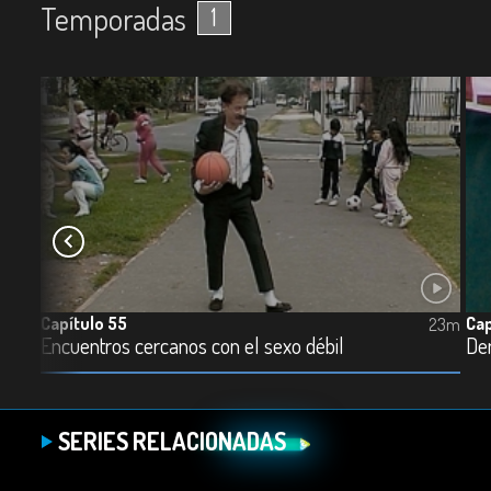
Temporadas
1
Capítulo 55
Cap
23m
23m
Encuentros cercanos con el sexo débil
De
SERIES RELACIONADAS