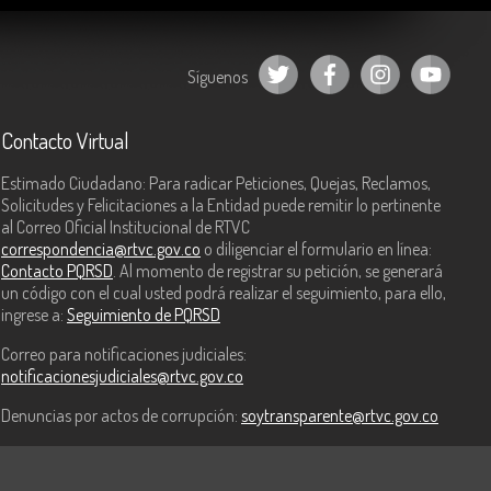
Síguenos
Contacto Virtual
Estimado Ciudadano: Para radicar Peticiones, Quejas, Reclamos,
Solicitudes y Felicitaciones a la Entidad puede remitir lo pertinente
al Correo Oficial Institucional de RTVC
correspondencia@rtvc.gov.co
o diligenciar el formulario en línea:
Contacto PQRSD
. Al momento de registrar su petición, se generará
un código con el cual usted podrá realizar el seguimiento, para ello,
ingrese a:
Seguimiento de PQRSD
Correo para notificaciones judiciales:
notificacionesjudiciales@rtvc.gov.co
Denuncias por actos de corrupción:
soytransparente@rtvc.gov.co