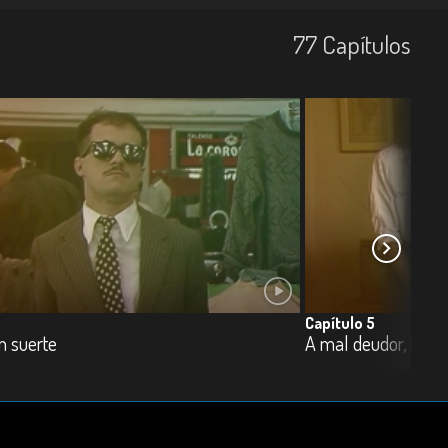
77
Capí­tulos
Capítulo 5
in suerte
A mal deudor, buen