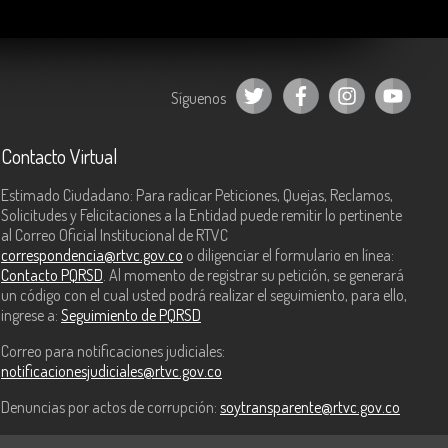
Síguenos
Contacto Virtual
Estimado Ciudadano: Para radicar Peticiones, Quejas, Reclamos,
Solicitudes y Felicitaciones a la Entidad puede remitir lo pertinente
al Correo Oficial Institucional de RTVC
correspondencia@rtvc.gov.co
o diligenciar el formulario en línea:
Contacto PQRSD
. Al momento de registrar su petición, se generará
un código con el cual usted podrá realizar el seguimiento, para ello,
ingrese a:
Seguimiento de PQRSD
Correo para notificaciones judiciales:
notificacionesjudiciales@rtvc.gov.co
Denuncias por actos de corrupción:
soytransparente@rtvc.gov.co