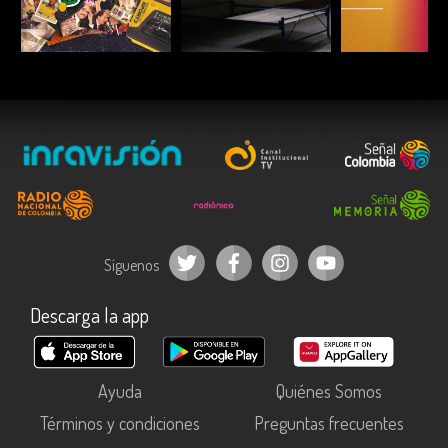
ESCUCHAR
ESCUCHAR
ESCUC
Síguenos
Descarga la app
Ayuda
Quiénes Somos
Términos y condiciones
Preguntas frecuentes