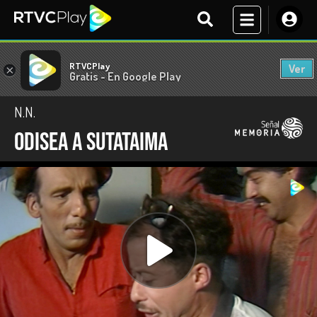
RTVCPlay
Ver
×
Gratis - En Google Play
N.N.
Odisea a Sutataima