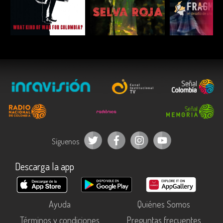
ESCUCHAR
ESCUCHAR
ESCUC
Síguenos
Descarga la app
Ayuda
Quiénes Somos
Términos y condiciones
Preguntas frecuentes