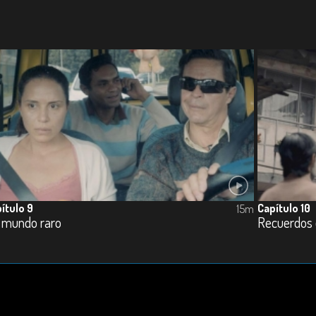
ítulo 9
Capítulo 10
15m
 mundo raro
Recuerdos 