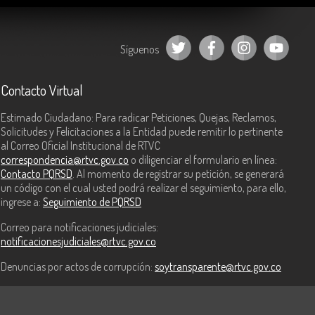
Síguenos
Contacto Virtual
Estimado Ciudadano: Para radicar Peticiones, Quejas, Reclamos,
Solicitudes y Felicitaciones a la Entidad puede remitir lo pertinente
al Correo Oficial Institucional de RTVC
correspondencia@rtvc.gov.co
o diligenciar el formulario en línea:
Contacto PQRSD
. Al momento de registrar su petición, se generará
un código con el cual usted podrá realizar el seguimiento, para ello,
ingrese a:
Seguimiento de PQRSD
Correo para notificaciones judiciales:
notificacionesjudiciales@rtvc.gov.co
Denuncias por actos de corrupción:
soytransparente@rtvc.gov.co