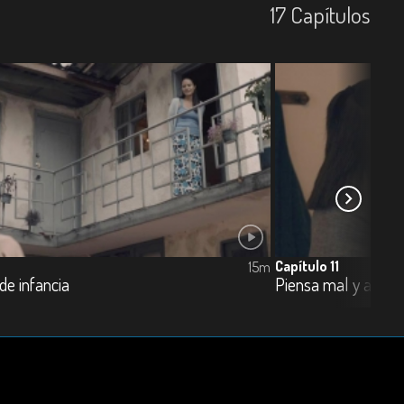
17
Capí­tulos
Capítulo 11
15m
de infancia
Piensa mal y acert