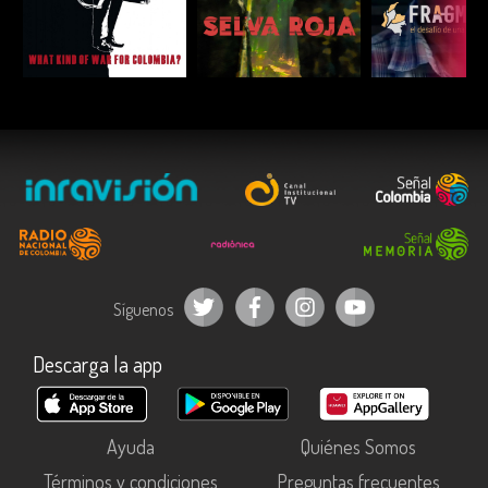
ESCUCHAR
ESCUCHAR
ESCUC
Síguenos
Descarga la app
Ayuda
Quiénes Somos
Términos y condiciones
Preguntas frecuentes