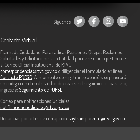
Síguenos
Contacto Virtual
Estimado Ciudadano: Para radicar Peticiones, Quejas, Reclamos,
Solicitudes y Felicitaciones a la Entidad puede remitir lo pertinente
al Correo Oficial Institucional de RTVC
correspondencia@rtvc.gov.co
o diligenciar el formulario en línea:
Contacto PQRSD
. Al momento de registrar su petición, se generará
un código con el cual usted podrá realizar el seguimiento, para ello,
ingrese a:
Seguimiento de PQRSD
Correo para notificaciones judiciales:
notificacionesjudiciales@rtvc.gov.co
Denuncias por actos de corrupción:
soytransparente@rtvc.gov.co