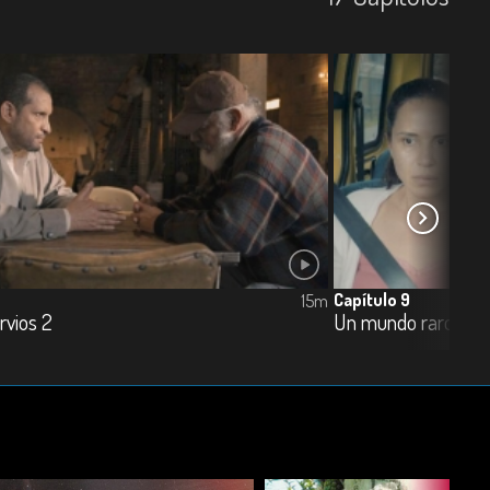
Capítulo 9
15m
rvios 2
Un mundo raro