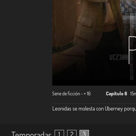
Serie de ficción - + 16
Capítulo 6
15
Leonidas se molesta con Uberney porque e
Temporadas
1
2
3