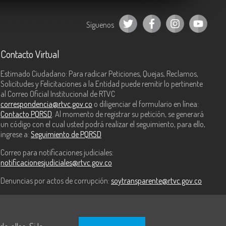
Síguenos
Contacto Virtual
Estimado Ciudadano: Para radicar Peticiones, Quejas, Reclamos,
Solicitudes y Felicitaciones a la Entidad puede remitir lo pertinente
al Correo Oficial Institucional de RTVC
correspondencia@rtvc.gov.co
o diligenciar el formulario en línea:
Contacto PQRSD
. Al momento de registrar su petición, se generará
un código con el cual usted podrá realizar el seguimiento, para ello,
ingrese a:
Seguimiento de PQRSD
Correo para notificaciones judiciales:
notificacionesjudiciales@rtvc.gov.co
Denuncias por actos de corrupción:
soytransparente@rtvc.gov.co