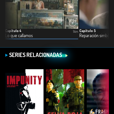
Capítulo 4
Capítulo 5
11m
14m
Lo que callamos
Reparación simbólic
SERIES RELACIONADAS