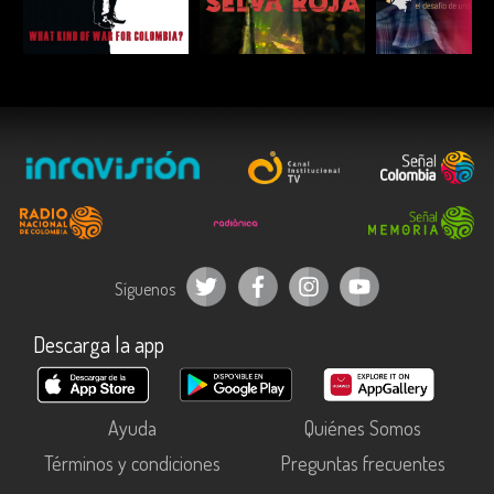
ESCUCHAR
ESCUCHAR
ESCUC
Síguenos
Descarga la app
Ayuda
Quiénes Somos
Términos y condiciones
Preguntas frecuentes