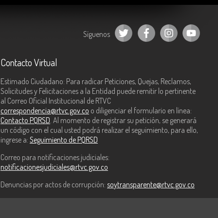
Síguenos
Contacto Virtual
Estimado Ciudadano: Para radicar Peticiones, Quejas, Reclamos,
Solicitudes y Felicitaciones a la Entidad puede remitir lo pertinente
al Correo Oficial Institucional de RTVC
correspondencia@rtvc.gov.co
o diligenciar el formulario en línea:
Contacto PQRSD
. Al momento de registrar su petición, se generará
un código con el cual usted podrá realizar el seguimiento, para ello,
ingrese a:
Seguimiento de PQRSD
Correo para notificaciones judiciales:
notificacionesjudiciales@rtvc.gov.co
Denuncias por actos de corrupción:
soytransparente@rtvc.gov.co