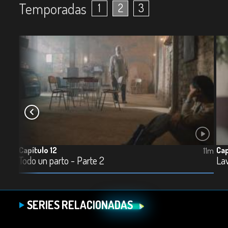
Temporadas
1
2
3
Capítulo 12
Cap
12m
11m
Todo un parto - Parte 2
Lav
SERIES RELACIONADAS