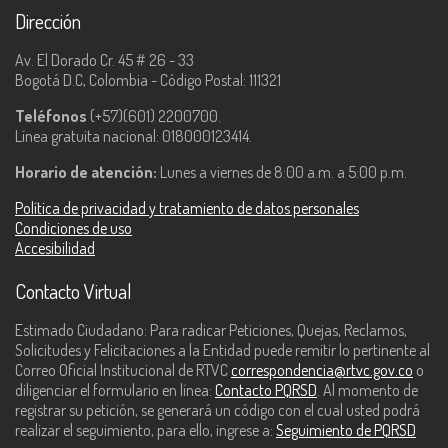
Dirección
Av. El Dorado Cr. 45 # 26 - 33
Bogotá D.C, Colombia - Código Postal: 111321
Teléfonos
(+57)(601) 2200700.
Línea gratuita nacional: 018000123414.
Horario de atención:
Lunes a viernes de 8:00 a.m. a 5:00 p.m.
Política de privacidad y tratamiento de datos personales
Condiciones de uso
Accesibilidad
Contacto Virtual
Estimado Ciudadano: Para radicar Peticiones, Quejas, Reclamos,
Solicitudes y Felicitaciones a la Entidad puede remitir lo pertinente al
Correo Oficial Institucional de RTVC
correspondencia@rtvc.gov.co
o
diligenciar el formulario en línea:
Contacto PQRSD
. Al momento de
registrar su petición, se generará un código con el cual usted podrá
realizar el seguimiento, para ello, ingrese a:
Seguimiento de PQRSD