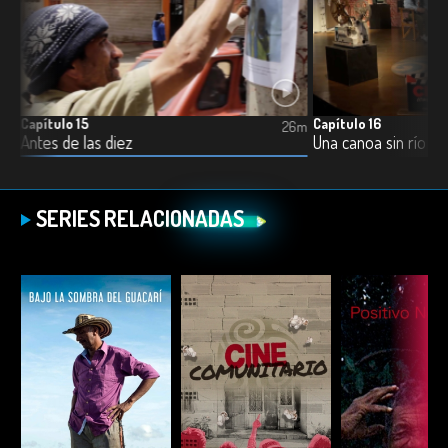
Capítulo 15
Capítulo 16
4m
26m
Antes de las diez
Una canoa sin río
SERIES RELACIONADAS