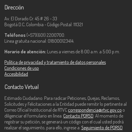
Dirección
Av. El Dorado Cr. 45 # 26 - 33
Bogotá D.C, Colombia - Código Postal: 111321
Teléfonos
(+57)(601) 2200700.
Línea gratuita nacional: 018000123414.
Horario de atención:
Lunes a viernes de 8:00 a.m. a 5:00 p.m.
Política de privacidad y tratamiento de datos personales
Condiciones de uso
Accesibilidad
Contacto Virtual
Estimado Ciudadano: Para radicar Peticiones, Quejas, Reclamos,
Solicitudes y Felicitaciones a la Entidad puede remitir lo pertinente al
Correo Oficial Institucional de RTVC
correspondencia@rtvc.gov.co
o
diligenciar el formulario en línea:
Contacto PQRSD
. Al momento de
registrar su petición, se generará un código con el cual usted podrá
realizar el seguimiento, para ello, ingrese a:
Seguimiento de PQRSD