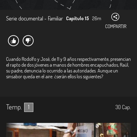
Serie documental - Familiar
Capítulo 15
26m
COMPARTIR
Cuando Rodolfo y José, de 11 y 9 años respectivamente, presencian
el rapto de dos jóvenes a manos de hombres encapuchados, Raúl,
su padre, denuncia lo ocurrido a las autoridades. Aunque un
sinsabor queda en el aire: ¿serán ellos los siguientes?
Temp.
1
30
Cap.