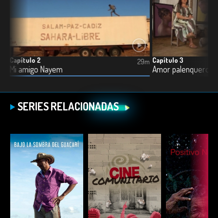
Capítulo 2
Capítulo 3
21m
29m
Mi amigo Nayem
Amor palenquero
SERIES RELACIONADAS