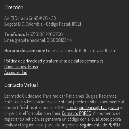
Dirección
Av. El Dorado Cr. 45 # 26 - 33
Bogotá D.C, Colombia - Código Postal: 111321
Teléfonos
(+57)(601) 2200700.
Línea gratuita nacional: 018000123414.
Horario de atención:
Lunes a viernes de 8:00 a.m. a 5:00 p.m.
Política de privacidad y tratamiento de datos personales
Condiciones de uso
Accesibilidad
Contacto Virtual
Estimado Ciudadano: Para radicar Peticiones, Quejas, Reclamos,
Solicitudes y Felicitaciones a la Entidad puede remitir lo pertinente al
Correo Oficial Institucional de RTVC
correspondencia@rtvc.gov.co
o
diligenciar el formulario en línea:
Contacto PQRSD
. Al momento de
registrar su petición, se generará un código con el cual usted podrá
realizar el seguimiento, para ello, ingrese a:
Seguimiento de PQRSD