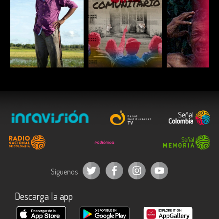
ESCUCHAR
ESCUCHAR
ESCUC
Síguenos
Descarga la app