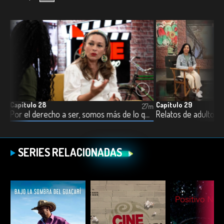
Capítulo 28
Capítulo 29
7m
27m
Ser trans, una apuesta de vida por defender
Por el derecho a ser, somos más de lo que tus ojos pueden ver
Relatos de adultos 
SERIES RELACIONADAS