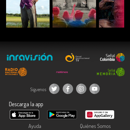
ESCUCHAR
ESCUCHAR
ESCUC
Síguenos
Descarga la app
Ayuda
Quiénes Somos