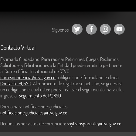
Síguenos
Contacto Virtual
Estimado Ciudadano: Para radicar Peticiones, Quejas, Reclamos,
Solicitudes y Felicitaciones a la Entidad puede remitir lo pertinente
al Correo Oficial Institucional de RTVC
correspondencia@rtvc.gov.co
o diligenciar el formulario en línea:
Contacto PQRSD
. Al momento de registrar su petición, se generará
un código con el cual usted podrá realizar el seguimiento, para ello,
ingrese a:
Seguimiento de PQRSD
Correo para notificaciones judiciales:
notificacionesjudiciales@rtvc.gov.co
Denuncias por actos de corrupción:
soytransparente@rtvc.gov.co