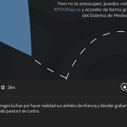
 12
24m
migos luchan por hacer realidad sus anhelos de infancia y deciden grabar
odo parece ir en contra.