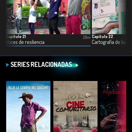
Capítulo 21
Capítulo 22
7m
29m
Voces de resiliencia
Cartografía de las a
SERIES RELACIONADAS