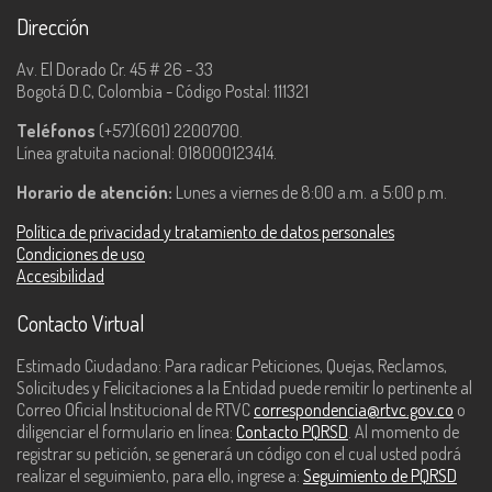
Dirección
Av. El Dorado Cr. 45 # 26 - 33
Bogotá D.C, Colombia - Código Postal: 111321
Teléfonos
(+57)(601) 2200700.
Línea gratuita nacional: 018000123414.
Horario de atención:
Lunes a viernes de 8:00 a.m. a 5:00 p.m.
Política de privacidad y tratamiento de datos personales
Condiciones de uso
Accesibilidad
Contacto Virtual
Estimado Ciudadano: Para radicar Peticiones, Quejas, Reclamos,
Solicitudes y Felicitaciones a la Entidad puede remitir lo pertinente al
Correo Oficial Institucional de RTVC
correspondencia@rtvc.gov.co
o
diligenciar el formulario en línea:
Contacto PQRSD
. Al momento de
registrar su petición, se generará un código con el cual usted podrá
realizar el seguimiento, para ello, ingrese a:
Seguimiento de PQRSD