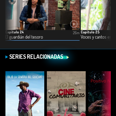
Capítulo 24
Capítulo 25
5m
26m
El guardián del tesoro
Voces y cantos entr
SERIES RELACIONADAS