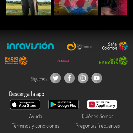
ESCUCHAR
ESCUCHAR
ESCUC
Síguenos
Descarga la app
Ayuda
Quiénes Somos
Términos y condiciones
Preguntas frecuentes