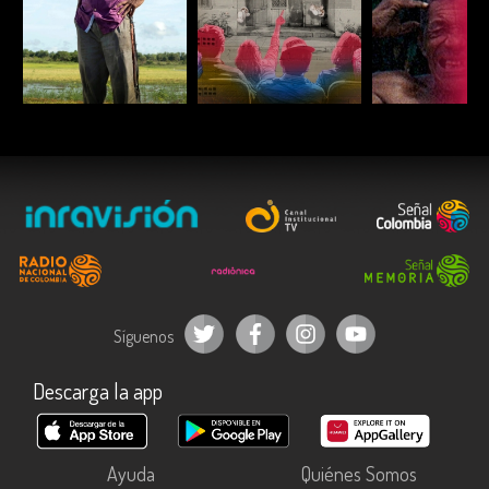
ESCUCHAR
ESCUCHAR
ESCUC
Síguenos
Descarga la app
Ayuda
Quiénes Somos