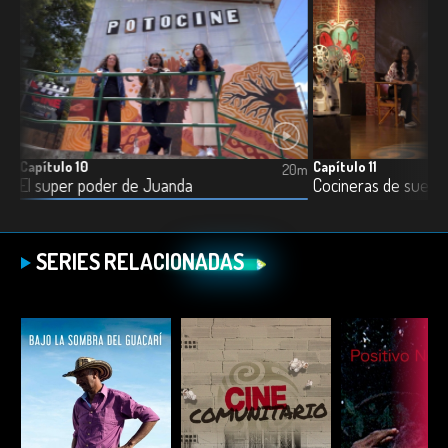
Capítulo 10
Capítulo 11
7m
20m
El super poder de Juanda
Cocineras de sueños
SERIES RELACIONADAS