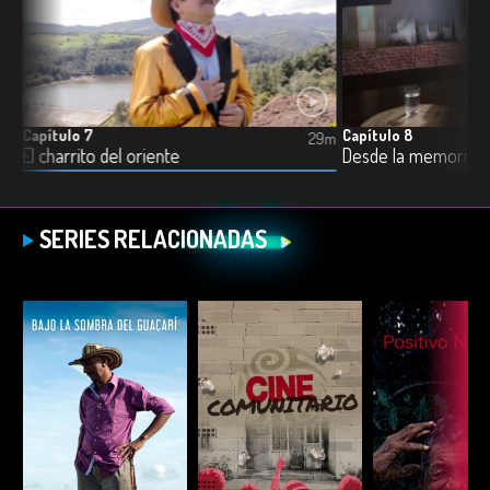
Capítulo 7
Capítulo 8
3m
29m
El charrito del oriente
Desde la memoria g
SERIES RELACIONADAS