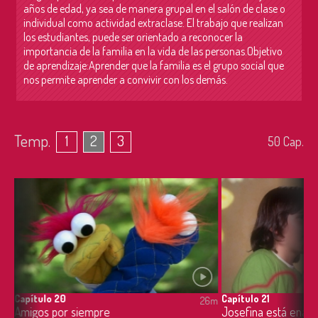
años de edad, ya sea de manera grupal en el salón de clase o
individual como actividad extraclase. El trabajo que realizan
los estudiantes, puede ser orientado a reconocer la
importancia de la familia en la vida de las personas.Objetivo
de aprendizaje:Aprender que la familia es el grupo social que
nos permite aprender a convivir con los demás.
Temp.
1
2
3
50
Cap.
Capítulo 20
Capítulo 21
6m
26m
Amigos por siempre
Josefina está enam