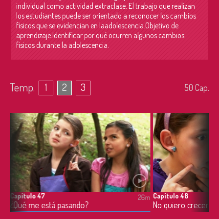
individual como actividad extraclase. El trabajo que realizan
los estudiantes puede ser orientado a reconocer los cambios
físicos que se evidencian en laadolescencia.Objetivo de
aprendizaje:Identificar por qué ocurren algunos cambios
físicos durante la adolescencia.
Temp.
1
2
3
50
Cap.
Capítulo 47
Capítulo 48
6m
26m
¿Qué me está pasando?
No quiero crecer