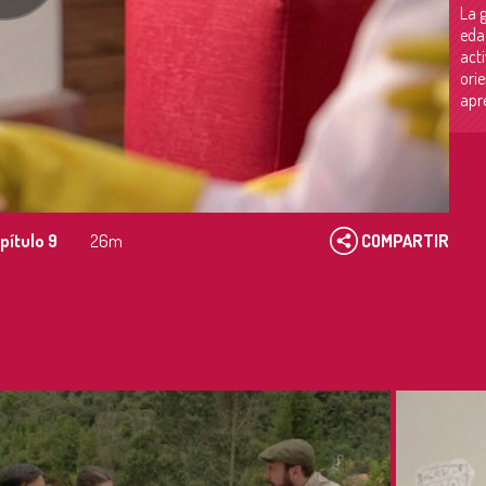
La 
eda
acti
ori
apr
pítulo 9
26m
COMPARTIR