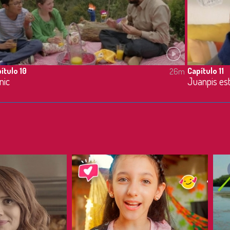
ítulo 10
Capítulo 11
26m
nic
Juanpis es