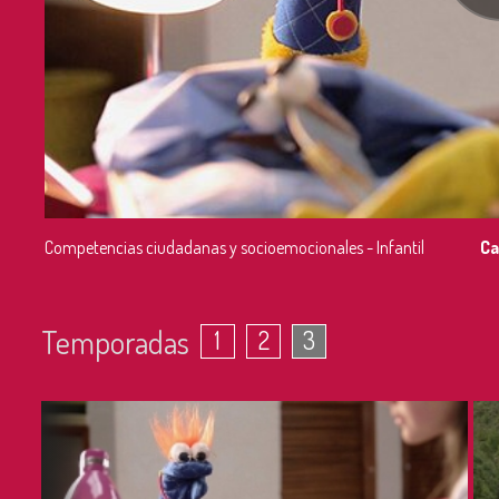
Competencias ciudadanas y socioemocionales - Infantil
Ca
Temporadas
1
2
3