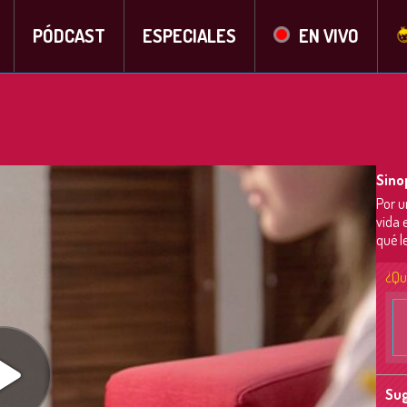
PÓDCAST
ESPECIALES
EN VIVO
Sino
Por u
vida 
qué l
¿Qu
Sug