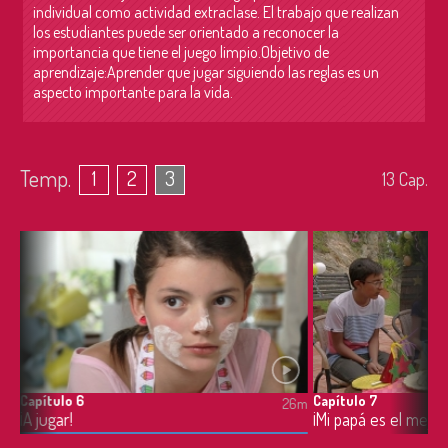
individual como actividad extraclase. El trabajo que realizan
los estudiantes puede ser orientado a reconocer la
importancia que tiene el juego limpio.Objetivo de
aprendizaje:Aprender que jugar siguiendo las reglas es un
aspecto importante para la vida.
Temp.
1
2
3
13
Cap.
Capítulo 6
Capítulo 7
6m
26m
¡A jugar!
¡Mi papá es el mejo