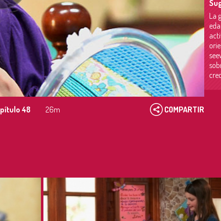
Sug
La 
eda
acti
ori
see
sob
cre
pítulo 48
26m
COMPARTIR