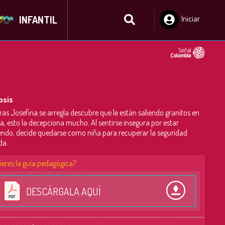
INFANTIL
Iniciar
Sesión
psis
ras Josefina se arregla descubre que le están saliendo granitos en
ra, esto la decepciona mucho. Al sentirse insegura por estar
endo, decide quedarse como niña para recuperar la seguridad
da.
ieres la guía pedagógica?
DESCÁRGALA AQUÍ