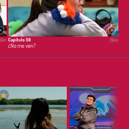
Capítulo 50
26m
26m
¿No me ven?