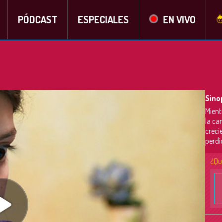
PÓDCAST
ESPECIALES
EN VIVO
Sino
Mient
la ca
creci
perdi
¿Qu