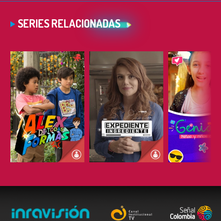
SERIES RELACIONADAS
ESCUCHAR
ESCUCHAR
ESCUC