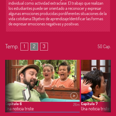
individual como actividad extraclase. El trabajo que realizan
los estudiantes puede ser orientado a reconocer y expresar
algunas emociones producidas pordiferentes situaciones de la
vida cotidiana.Objetivo de aprendizaje:Identificar las formas
de expresar emociones negativas y positivas.
Temp.
1
2
3
50
Cap.
Capítulo 6
Capítulo 7
6m
26m
Una noticia triste
Una noticia triste II