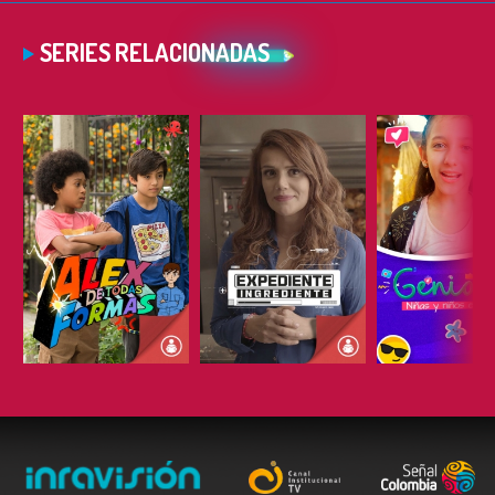
SERIES RELACIONADAS
ESCUCHAR
ESCUCHAR
ESCUC