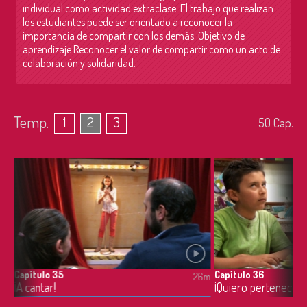
individual como actividad extraclase. El trabajo que realizan
los estudiantes puede ser orientado a reconocer la
importancia de compartir con los demás. Objetivo de
aprendizaje:Reconocer el valor de compartir como un acto de
colaboración y solidaridad.
Temp.
1
2
3
50
Cap.
Capítulo 35
Capítulo 36
6m
26m
¡A cantar!
¡Quiero pertenecer 