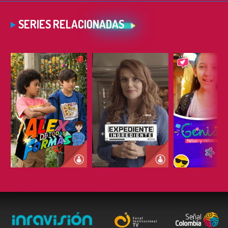
SERIES RELACIONADAS
ESCUCHAR
ESCUCHAR
ESCUC