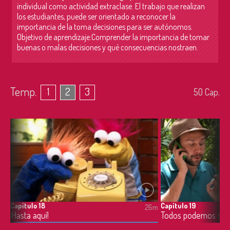
individual como actividad extraclase. El trabajo que realizan
los estudiantes, puede ser orientado a reconocer la
importancia de la toma decisiones para ser autónomos.
Objetivo de aprendizaje:Comprender la importancia de tomar
buenas o malas decisiones y qué consecuencias nostraen.
Temp.
1
2
3
50
Cap.
Capítulo 18
Capítulo 19
6m
26m
¡Hasta aquí!
Todos podemos ser