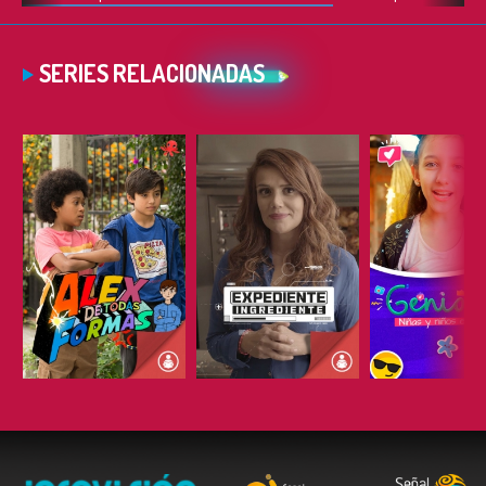
SERIES RELACIONADAS
ESCUCHAR
ESCUCHAR
ESCUC