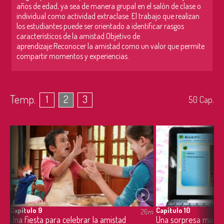
años de edad, ya sea de manera grupal en el salón de clase o
individual como actividad extraclase. El trabajo que realizan
los estudiantes puede ser orientado a identificar rasgos
característicos de la amistad.Objetivo de
aprendizaje:Reconocer la amistad como un valor que permite
compartir momentos y experiencias.
Temp.
1
2
3
50
Cap.
Capítulo 9
Capítulo 10
6m
26m
Una fiesta para celebrar la amistad
Una sorpresa maravi