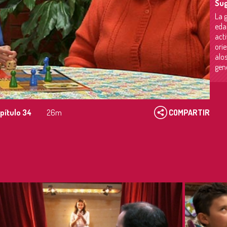
Sug
La 
eda
acti
ori
alo
gene
pítulo 34
26m
COMPARTIR