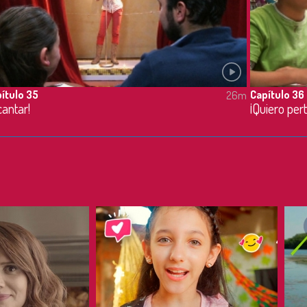
ítulo 35
Capítulo 36
26m
cantar!
¡Quiero per