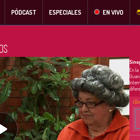
PÓDCAST
ESPECIALES
EN VIVO
os
Sino
En la
Guant
Inter
difer
¿Qu