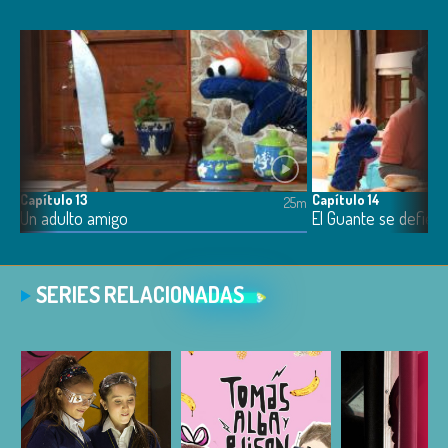
Capítulo 13
Capítulo 14
5m
25m
Un adulto amigo
El Guante se defien
SERIES RELACIONADAS