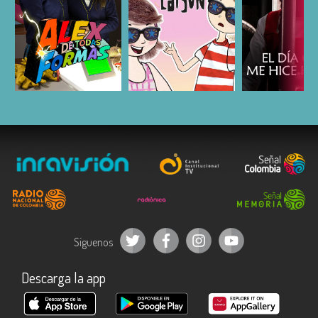
ESCUCHAR
ESCUCHAR
ESCUC
Síguenos
Descarga la app