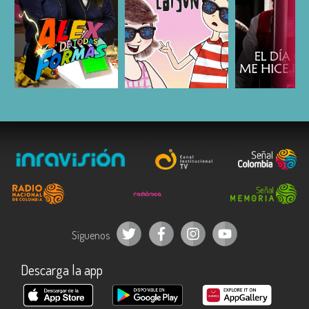
ESCUCHAR
ESCUCHAR
ESCUC
Síguenos
Descarga la app