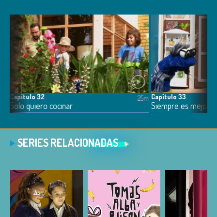
Capítulo 32
Capítulo 33
6m
25m
Solo quiero cocinar
Siempre es mejor de
SERIES RELACIONADAS