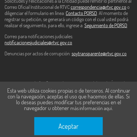
Solicitudes y Felicitaciones a la Entidad puede remitir lo pertinente al
Correo Oficial Institucional de RTVC
correspondencia@rtvc.gov.co
o
diligenciar el formulario en línea:
Contacto PQRSD
. Al momento de
registrar su petición, se generará un código con el cual usted podrá
realizar el seguimiento, para ello, ingrese a:
Seguimiento de PQRSD
Correo para notificaciones judiciales:
notificacionesjudiciales@rtvc.gov.co
Denuncias por actos de corrupción:
soytransparente@rtvc.gov.co
Este contenido fue financiado con recursos del Fondo Único de
Esta web utiliza cookies propias o de terceros. Al continuar
Tecnologías de la Información y las Comunicaciones de MinTic.
con la navegación, aceptas el uso que hacemos de ellas. Si
lo deseas puedes modificar tus preferencias en el
navegador u obtener
.
más información aquí
Aceptar