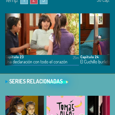
50
Cap.
Capítulo 23
Capítulo 24
5m
25m
Una declaración con todo el corazón
SERIES RELACIONADAS