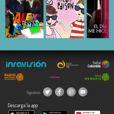
ESCUCHAR
ESCUCHAR
ESCUC
Síguenos
Descarga la app