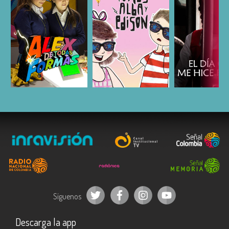
ESCUCHAR
ESCUCHAR
ESCUC
Síguenos
Descarga la app