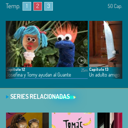
Temp.
1
2
3
50
Cap.
Capítulo 12
Capítulo 13
4m
25m
Josefina y Tomy ayudan al Guante
Un adulto amigo
SERIES RELACIONADAS