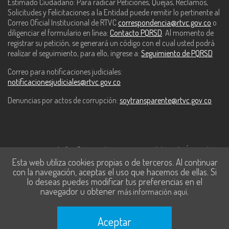
Estimado Ciudadano: Para radicar Peticiones, Quejas, Reclamos,
Solicitudes y Felicitaciones a la Entidad puede remitir lo pertinente al
Correo Oficial Institucional de RTVC
correspondencia@rtvc.gov.co
o
diligenciar el formulario en línea:
Contacto PQRSD
. Al momento de
registrar su petición, se generará un código con el cual usted podrá
realizar el seguimiento, para ello, ingrese a:
Seguimiento de PQRSD
Correo para notificaciones judiciales:
notificacionesjudiciales@rtvc.gov.co
Denuncias por actos de corrupción:
soytransparente@rtvc.gov.co
Este contenido fue financiado con recursos del Fondo Único de
Esta web utiliza cookies propias o de terceros. Al continuar
Tecnologías de la Información y las Comunicaciones de MinTic.
con la navegación, aceptas el uso que hacemos de ellas. Si
lo deseas puedes modificar tus preferencias en el
navegador u obtener
.
más información aquí
Aceptar