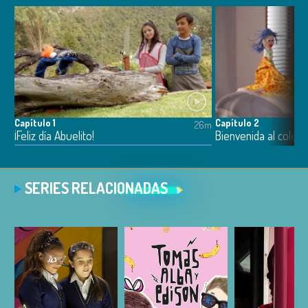
Capítulo 1
Capítulo 2
26m
¡Feliz día Abuelito!
Bienvenida al colegi
SERIES RELACIONADAS