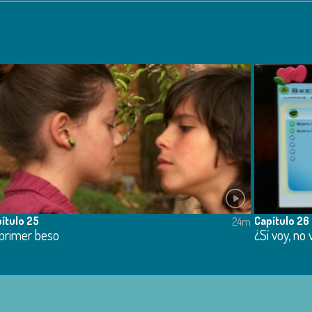
ítulo 25
Capítulo 26
24m
 primer beso
¿Sí voy, no 