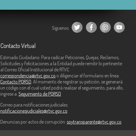
Síguenos
Contacto Virtual
Estimado Ciudadano: Para radicar Peticiones, Quejas, Reclamos,
Solicitudes y Felicitaciones a la Entidad puede remitir lo pertinente
al Correo Oficial Institucional de RTVC
correspondencia@rtvc.gov.co
o diligenciar el formulario en línea:
Contacto PQRSD
. Al momento de registrar su petición, se generará
un código con el cual usted podrá realizar el seguimiento, para ello,
ingrese a:
Seguimiento de PQRSD
Correo para notificaciones judiciales:
notificacionesjudiciales@rtvc.gov.co
Denuncias por actos de corrupción:
soytransparente@rtvc.gov.co