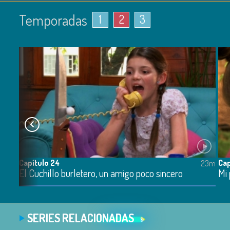
Temporadas
1
2
3
Capítulo 24
Cap
25m
23m
El Cuchillo burletero, un amigo poco sincero
Mi
SERIES RELACIONADAS