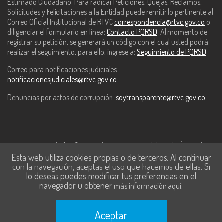
Estimado Ciudadano: Para radicar Peticiones, Quejas, Reclamos,
Solicitudes y Felicitaciones a la Entidad puede remitir lo pertinente al
Correo Oficial Institucional de RTVC
correspondencia@rtvc.gov.co
o
diligenciar el formulario en línea:
Contacto PQRSD
. Al momento de
registrar su petición, se generará un código con el cual usted podrá
realizar el seguimiento, para ello, ingrese a:
Seguimiento de PQRSD
Correo para notificaciones judiciales:
notificacionesjudiciales@rtvc.gov.co
Denuncias por actos de corrupción:
soytransparente@rtvc.gov.co
Este contenido fue financiado con recursos del Fondo Único de
Esta web utiliza cookies propias o de terceros. Al continuar
Tecnologías de la Información y las Comunicaciones de MinTic.
con la navegación, aceptas el uso que hacemos de ellas. Si
lo deseas puedes modificar tus preferencias en el
navegador u obtener
.
más información aquí
Aceptar