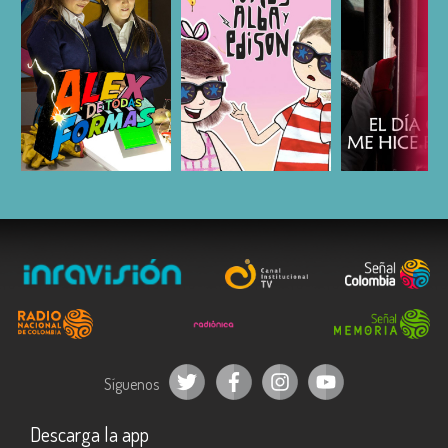
ESCUCHAR
ESCUCHAR
ESCUC
Síguenos
Descarga la app