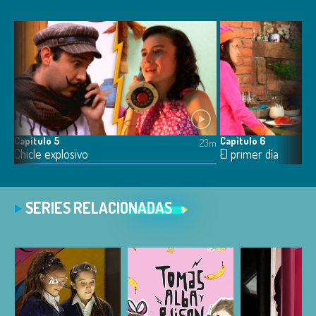
Capítulo 5
Capítulo 6
4m
23m
Chicle explosivo
El primer día
SERIES RELACIONADAS