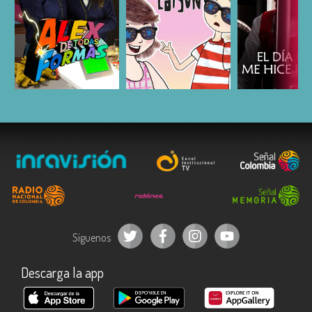
ESCUCHAR
ESCUCHAR
ESCUC
Síguenos
Descarga la app