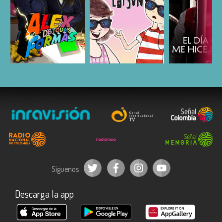
ESCUCHAR
ESCUCHAR
ESCUC
Síguenos
Descarga la app