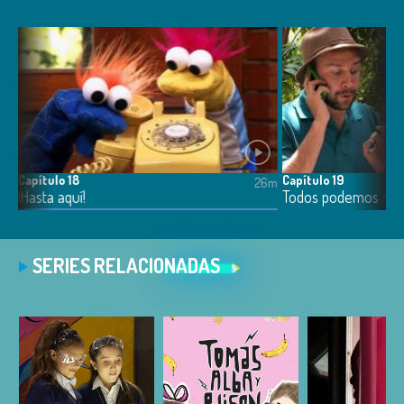
Capítulo 18
Capítulo 19
5m
26m
¡Hasta aquí!
Todos podemos ser
SERIES RELACIONADAS