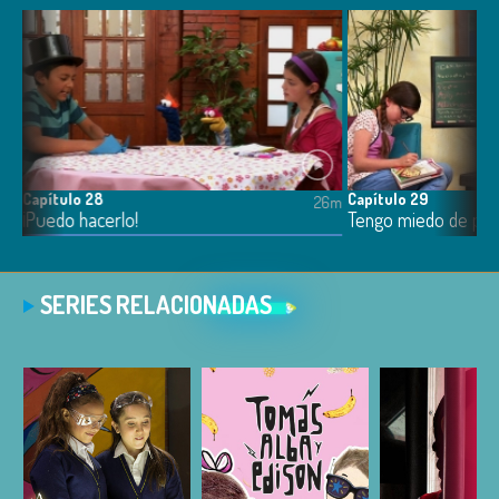
Capítulo 28
Capítulo 29
6m
26m
¡Puedo hacerlo!
Tengo miedo de per
SERIES RELACIONADAS