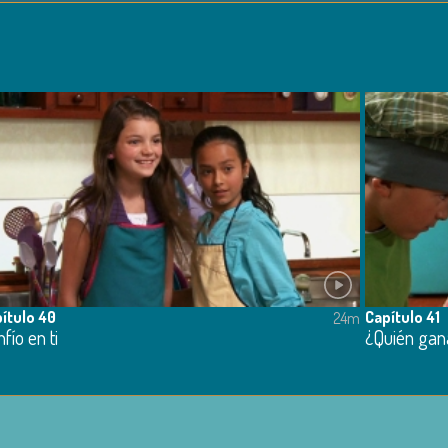
ítulo 40
Capítulo 41
24m
fío en ti
¿Quién gana