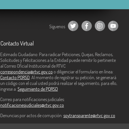
Síguenos
Contacto Virtual
Estimado Ciudadano: Para radicar Peticiones, Quejas, Reclamos,
Solicitudes y Felicitaciones a la Entidad puede remitir lo pertinente
al Correo Oficial Institucional de RTVC
correspondencia@rtvc.gov.co
o diligenciar el formulario en línea:
Contacto PQRSD
. Al momento de registrar su petición, se generará
un código con el cual usted podrá realizar el seguimiento, para ello,
ingrese a:
Seguimiento de PQRSD
Correo para notificaciones judiciales:
notificacionesjudiciales@rtvc.gov.co
Denuncias por actos de corrupción:
soytransparente@rtvc.gov.co