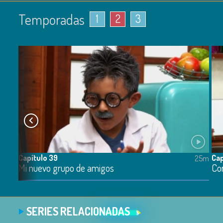
Temporadas
1
2
3
Capítulo 39
Cap
25m
25m
Mi nuevo grupo de amigos
Con
SERIES RELACIONADAS