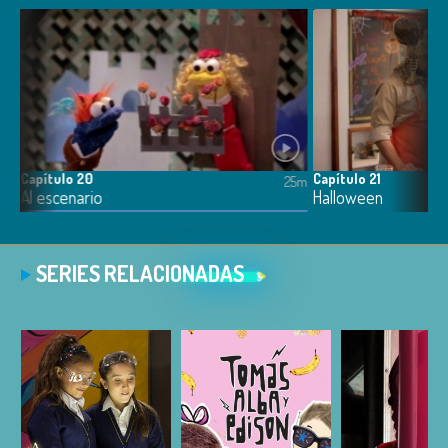
Capítulo 20
Capítulo 21
5m
25m
Al escenario
Halloween
SERIES RELACIONADAS