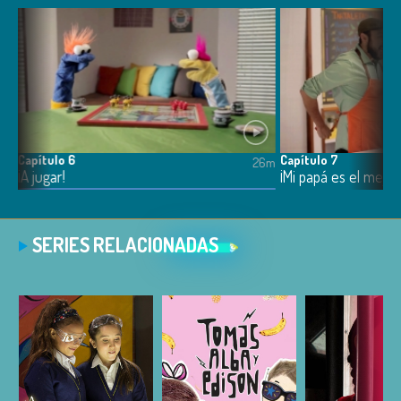
Capítulo 6
Capítulo 7
5m
26m
¡A jugar!
¡Mi papá es el mejo
SERIES RELACIONADAS