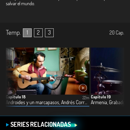
salvar el mundo.
Temp.
1
2
3
20
Cap.
Capítulo 18
Capítulo 19
2m
22m
atenaz, Le Magdalena, Nina Rodríguez y Soy Emilia
Androides y un marcapasos, Andrés Correa, Bambarabanda, La Bandería y Laura y la máquina de escribir
SERIES RELACIONADAS