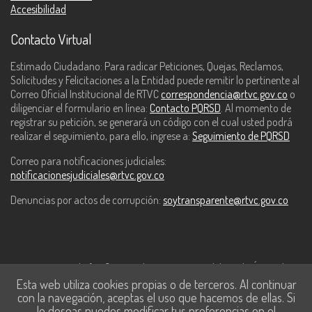
Accesibilidad
Contacto Virtual
Estimado Ciudadano: Para radicar Peticiones, Quejas, Reclamos,
Solicitudes y Felicitaciones a la Entidad puede remitir lo pertinente al
Correo Oficial Institucional de RTVC
correspondencia@rtvc.gov.co
o
diligenciar el formulario en línea:
Contacto PQRSD
. Al momento de
registrar su petición, se generará un código con el cual usted podrá
realizar el seguimiento, para ello, ingrese a:
Seguimiento de PQRSD
Correo para notificaciones judiciales:
notificacionesjudiciales@rtvc.gov.co
Denuncias por actos de corrupción:
soytransparente@rtvc.gov.co
Este contenido fue financiado con recursos del Fondo Único de
Esta web utiliza cookies propias o de terceros. Al continuar
Tecnologías de la Información y las Comunicaciones de MinTic.
con la navegación, aceptas el uso que hacemos de ellas. Si
lo deseas puedes modificar tus preferencias en el