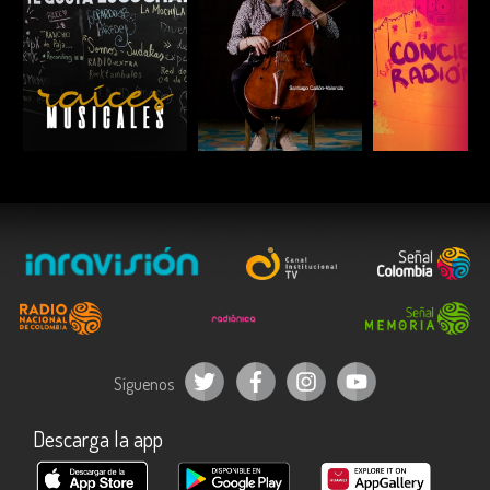
ESCUCHAR
ESCUCHAR
ESCUC
Síguenos
Descarga la app