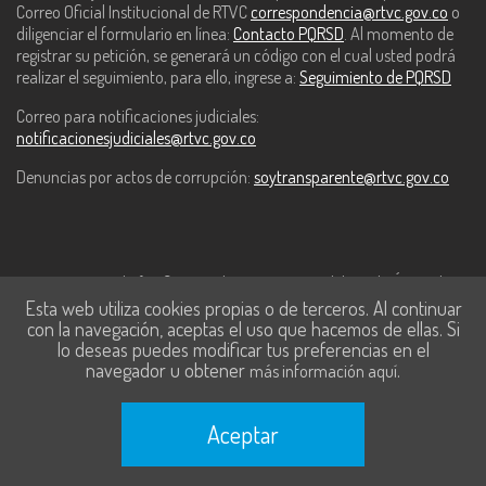
Correo Oficial Institucional de RTVC
correspondencia@rtvc.gov.co
o
diligenciar el formulario en línea:
Contacto PQRSD
. Al momento de
registrar su petición, se generará un código con el cual usted podrá
realizar el seguimiento, para ello, ingrese a:
Seguimiento de PQRSD
Correo para notificaciones judiciales:
notificacionesjudiciales@rtvc.gov.co
Denuncias por actos de corrupción:
soytransparente@rtvc.gov.co
Este contenido fue financiado con recursos del Fondo Único de
Esta web utiliza cookies propias o de terceros. Al continuar
Tecnologías de la Información y las Comunicaciones de MinTic.
con la navegación, aceptas el uso que hacemos de ellas. Si
lo deseas puedes modificar tus preferencias en el
navegador u obtener
.
más información aquí
Aceptar