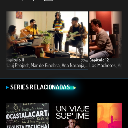
Capítulo 11
Capítulo 12
0m
22m
orágine, Magüa, Mar de Rott, Ed Garbanzo y Cruel Cruel
Nauj Project, Mar de Ginebra, Ana Naranja, Duplat y Bella Álvarez
SERIES RELACIONADAS