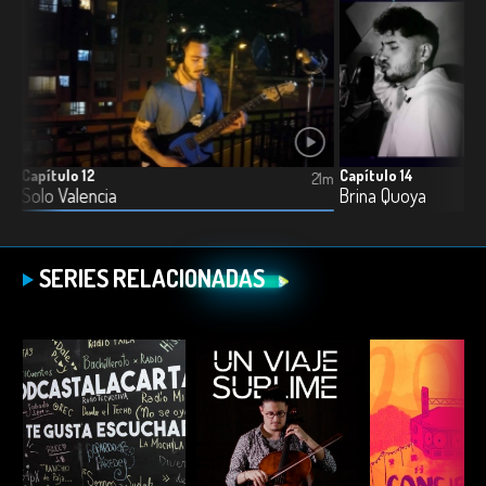
Capítulo 12
Capítulo 14
21m
21m
Solo Valencia
Brina Quoya
SERIES RELACIONADAS