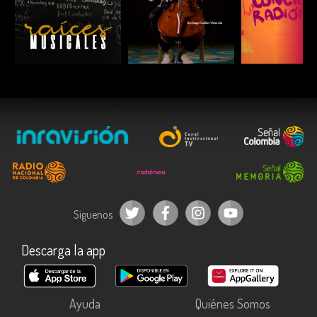
ESCUCHAR
ESCUCHAR
ESCUC
Síguenos
Descarga la app
Ayuda
Quiénes Somos