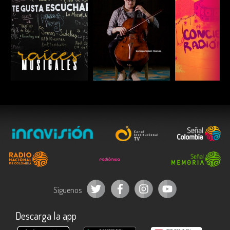
ESCUCHAR
ESCUCHAR
ESCUC
Síguenos
Descarga la app