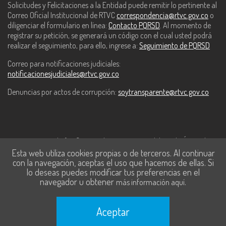
Solicitudes y Felicitaciones a la Entidad puede remitir lo pertinente al
Correo Oficial Institucional de RTVC
correspondencia@rtvc.gov.co
o
diligenciar el formulario en línea:
Contacto PQRSD
. Al momento de
registrar su petición, se generará un código con el cual usted podrá
realizar el seguimiento, para ello, ingrese a:
Seguimiento de PQRSD
Correo para notificaciones judiciales:
notificacionesjudiciales@rtvc.gov.co
Denuncias por actos de corrupción:
soytransparente@rtvc.gov.co
Este contenido fue financiado con recursos del Fondo Único de
Esta web utiliza cookies propias o de terceros. Al continuar
Tecnologías de la Información y las Comunicaciones de MinTic.
con la navegación, aceptas el uso que hacemos de ellas. Si
lo deseas puedes modificar tus preferencias en el
navegador u obtener
.
más información aquí
Aceptar