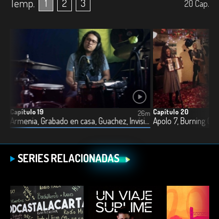
Temp.
1
2
3
20
Cap.
Capítulo 19
Capítulo 20
2m
26m
droides y un marcapasos, Andrés Correa, Bambarabanda, La Bandería y Laura y la máquina de escribir
Armenia, Grabado en casa, Guachez, Invisibles y Tubará
SERIES RELACIONADAS