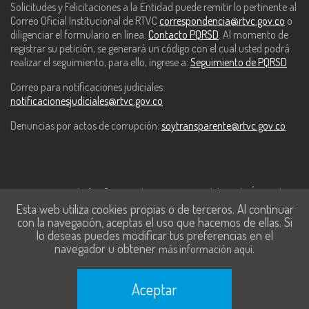
Solicitudes y Felicitaciones a la Entidad puede remitir lo pertinente al
Correo Oficial Institucional de RTVC
correspondencia@rtvc.gov.co
o
diligenciar el formulario en línea:
Contacto PQRSD
. Al momento de
registrar su petición, se generará un código con el cual usted podrá
realizar el seguimiento, para ello, ingrese a:
Seguimiento de PQRSD
Correo para notificaciones judiciales:
notificacionesjudiciales@rtvc.gov.co
Denuncias por actos de corrupción:
soytransparente@rtvc.gov.co
Este contenido fue financiado con recursos del Fondo Único de
Esta web utiliza cookies propias o de terceros. Al continuar
Tecnologías de la Información y las Comunicaciones de MinTic.
con la navegación, aceptas el uso que hacemos de ellas. Si
lo deseas puedes modificar tus preferencias en el
navegador u obtener
.
más información aquí
Aceptar