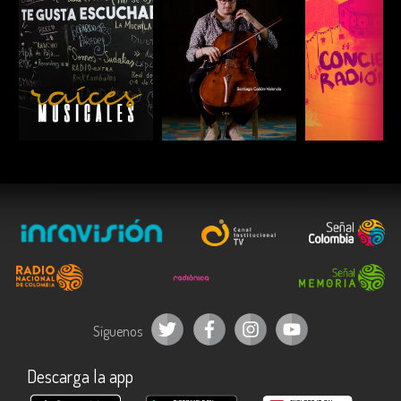
ESCUCHAR
ESCUCHAR
ESCUC
Síguenos
Descarga la app